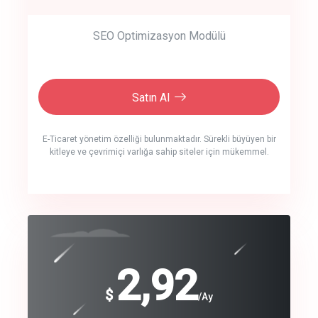
SEO Optimizasyon Modülü
Satın Al
E-Ticaret yönetim özelliği bulunmaktadır. Sürekli büyüyen bir
kitleye ve çevrimiçi varlığa sahip siteler için mükemmel.
crm auto cync
click to call back
240
2,92
$
$
/year
/Ay
track energy costs