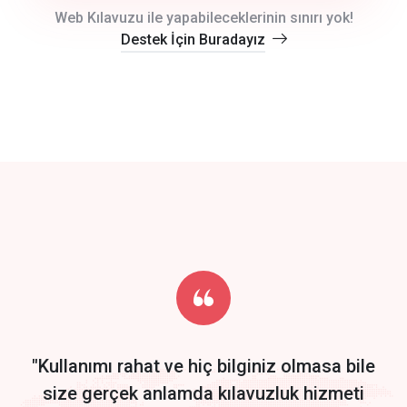
crm auto cync
Web Kılavuzu ile yapabileceklerinin sınırı yok!
Destek İçin Buradayız
click to call back
track energy costs
predictive dialing
Get Started
Start by trying our service for 30 days free trial no credit card
required.
"Kullanımı rahat ve hiç bilginiz olmasa bile
size gerçek anlamda kılavuzluk hizmeti