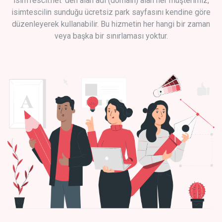
isimTescil.net 'den alan adı (domain) alan her müşterimiz,
isimtescilin sunduğu ücretsiz park sayfasını kendine göre
düzenleyerek kullanabilir. Bu hizmetin her hangi bir zaman
veya başka bir sınırlaması yoktur.