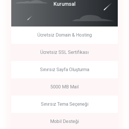
Coroprate
Kurumsal
predictive dialing
Ücretsiz Domain & Hosting
Get Started
Ücretsiz SSL Sertifikası
Start by trying our service for 30 days free trial no credit card
required.
Sınırsız Sayfa Oluşturma
5000 MB Mail
Sınırsız Tema Seçeneği
Mobil Desteği