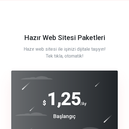
Hazır Web Sitesi Paketleri
Hazır web sitesi ile işinizi dijitale taşıyın!
Tek tıkla, otomatik!
Free
1,25
$
/Ay
Basic
Başlangıç